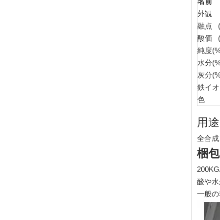
名前
外観
融点 (
酸価 (
純度(%
水分(%
灰分(%
鉄イオン
色
用途
油圧油およびタービンオイルのためのドデセニルスッチ酸錆阻害剤に基づくT746
全合成
梱包
お問い合わせ
200K
酸や水
一般の