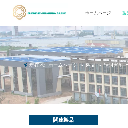
ホームページ
製
アルケニルは無水誘導体を誘導します
ポリアスパラギン酸ポリウレア樹脂
現在地:
ホームページ
»
製品
»
錆阻害剤
関連製品