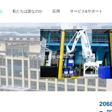
品
私たちは誰なのか
応用
サービス&サポート
»
2068: 4-tert-ブチル安息香酸 98-73-7
206