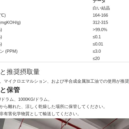
データ
白い結晶
℃)
164-166
mgKOH/g)
312-315
)
>99.0%
)
≤0.1
)
≤0.01
 (PPM)
≤3.0
≤20
と推奨摂取量
、マイクロエマルション、および半合成金属加工油での使用が推奨
と保管
G/ドラム、1000KG/ドラム。
から離れた、涼しく乾燥した場所に保管してください。
非有害化学物質として輸送してください。