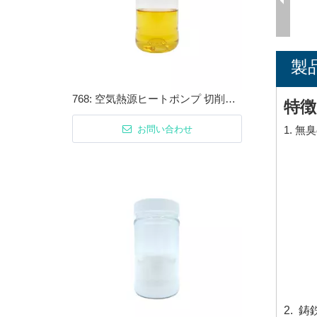
製
768: 空気熱源ヒートポンプ 切削油・金属加工油用防錆剤
特徴
お問い合わせ
1. 
2. 