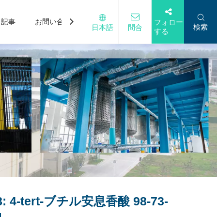
記事
お問い合わせ
フォロー
検索
日本語
問合
する
8: 4-tert-ブチル安息香酸 98-73-