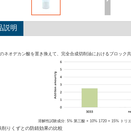
品説明
無臭のネオデカン酸を置き換えて、完全合成切削油におけるブロック
溶解性試験成分: 5% 第三酸 + 10% 1720 + 15% 
鋳鉄削りくずとの防錆効果の比較