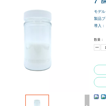
7
モデル
製品ブ
導入：
数量：