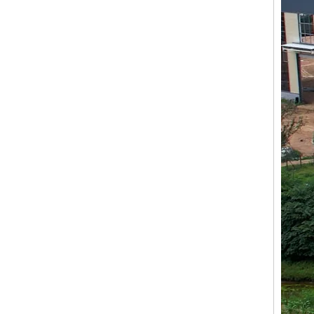
お問い合わせ
313：2,4,6-Tri-（6-アミノカプロ酸）-1,3,5-トリアジンC21H36N6O6切断液/金属加工液のためのC21H36N6O6
お問い合わせ