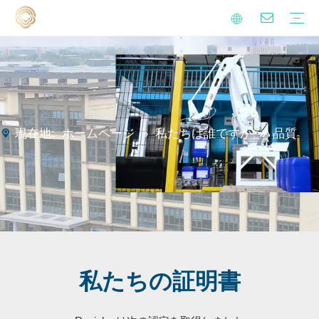
アルケニルは無水誘導体を誘導します
金属加工液添加物
界面活性剤
イソシアネート硬化剤
ポリアスパラギン酸ポリウレア樹脂
持続可能性
品質
ビデオ
よくある質問
錆予防オイル
硬水処理
金属加工液
工業用クリーニング
マイニングサポート液
家庭の清掃
ブログ
ニュース
現在地:
ホームページ
»
私たちは誰ですか
»
品質
私たちの証明書