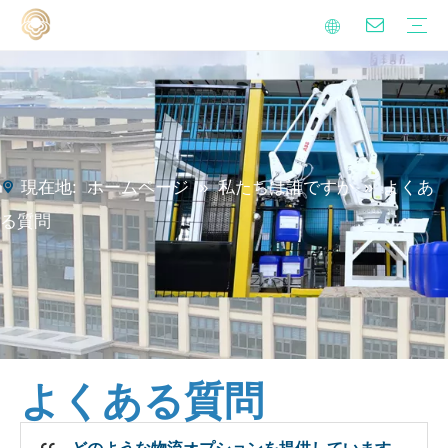
アルケニルは無水誘導体を誘導します
金属加工液添加物
界面活性剤
イソシアネート硬化剤
ポリアスパラギン酸ポリウレア樹脂
持続可能性
品質
ビデオ
よくある質問
錆予防オイル
硬水処理
金属加工液
工業用クリーニング
マイニングサポート液
家庭の清掃
ブログ
ニュース
現在地:
ホームページ
»
私たちは誰ですか
»
よくあ
る質問
よくある質問