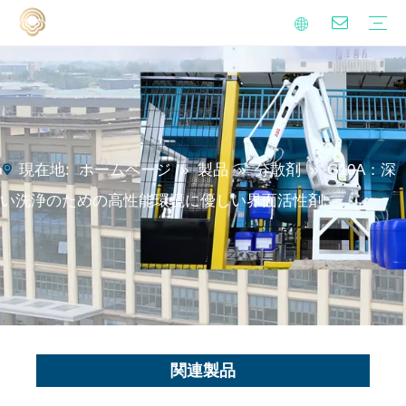
アルケニルは無水誘導体を誘導します
金属加工液添加物
界面活性剤
イソシアネート硬化剤
ポリアスパラギン酸ポリウレア樹脂
持続可能性
品質
ビデオ
よくある質問
錆予防オイル
硬水処理
金属加工液
工業用クリーニング
マイニングサポート液
家庭の清掃
ブログ
ニュース
現在地:
ホームページ
»
製品
»
分散剤
»
G10A：深
い洗浄のための高性能環境に優しい界面活性剤
関連製品