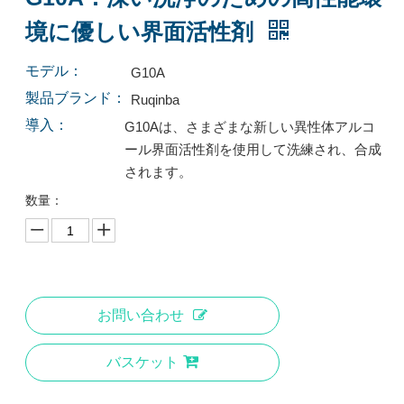
FS-01：優れた安定性と洗浄効率を備えた高性能ポリマー分散剤
FS-01：優れた安定性と洗浄効率を備えた高性能ポリマー分散剤
境に優しい界面活性剤
お問い合わせ
お問い合わせ
モデル：
G10A
製品ブランド：
Ruqinba
導入：
G10Aは、さまざまな新しい異性体アルコ
ール界面活性剤を使用して洗練され、合成
されます。
数量：
お問い合わせ
DTL-1: 効率的な脱脂と油除去のための環境に優しい先進的な界面活性剤
DTL-1: 効率的な脱脂と油除去のための環境に優しい先進的な界面活性剤
バスケット
お問い合わせ
お問い合わせ