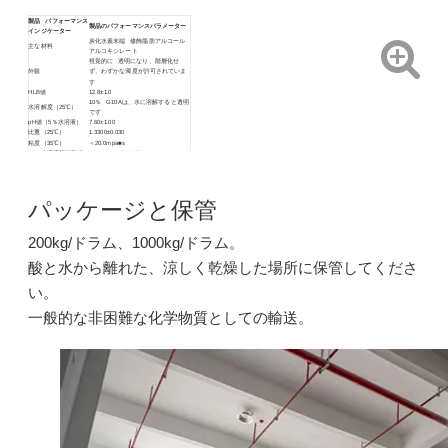
製品 パフォーマンス
製品のパフォーマンスパラメーター
インジケーター
炭化水素末端 修飾脂肪アルコール
主な材料
アルコキシレート
C18A: 多用途で環境に優しい非イオン界面活性剤脱脂剤
C18A: 多用途で環境に優しい非イオン界面活性剤脱脂剤
視覚的に 透明になり、階層化せ
外観
ず、わずかな濁度が許可されていま
す
HLB値
12.8±1.0
お問い合わせ
お問い合わせ
10％ G10Aは、水に溶解すると透明
水溶解度（25℃）
です
pH値（5％水溶液）
7.60±1.00
比重（25℃）
1.3300±0.030
粘度（35℃）
＜20.0mpa■s
10％水溶液酸性耐性
<0.2％ （40％HF）
5％水溶液アルカリ耐
＞40％（naoh）
性
1％ 水溶液クラウド
> 90℃
ポイント
パッケージと保管
凍結 点
＜-5.0℃
フォーム
（35°C） 60年代の高さ20mm
200kg/ドラム、1000kg/ドラム。
酸と水から離れた、涼しく乾燥した場所に保管してくださ
い。
一般的な非困難な化学物質としての輸送。
L520: 油除去および脱脂洗浄用スプレー洗浄界面活性剤
L520: 油除去および脱脂洗浄用スプレー洗浄界面活性剤