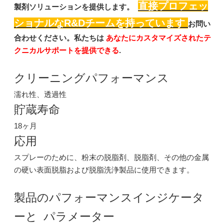
直接プロフェッ
製剤ソリューションを提供します。
ショナルなR&Dチームを持っています
お問い
合わせください。私たちは
あなたにカスタマイズされたテ
クニカルサポートを提供できる
.
クリーニングパフォーマンス
LS15：幅広い用途向けの環境に優しいポリカルボン酸分散剤
LS15：幅広い用途向けの環境に優しいポリカルボン酸分散剤
濡れ性、透過性
お問い合わせ
お問い合わせ
貯蔵寿命
18ヶ月
応用
スプレーのために、粉末の脱脂剤、脱脂剤、その他の金属
の硬い表面脱脂および脱脂洗浄製品に使用できます。
製品のパフォーマンスインジケータ
ーと パラメーター