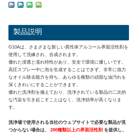
製品説明
G10Aは、さまざまな新しい異性体アルコール界面活性剤を
使用して洗練され、合成されます。
優れた浸透と濡れ特性があり、安全で環境に優しいです。
高圧スプレー中に泡を生成することはできず、非常に強力
なオイル除去能力を持ち、あらゆる種類の頑固な油汚れを
L502: スプレー洗浄用界面活性剤
L502: スプレー洗浄用界面活性剤
深くきれいにすることができます。
優れた洗浄剤を備えており、洗浄されている製品の二次的
お問い合わせ
お問い合わせ
な汚染を引き起こすことはなく、洗浄効率が高くなりま
す。
洗浄場で使用される当社のウェブサイトで必要な製品が見
つからない場合は、
200種類以上の界面活性剤
を提供し、