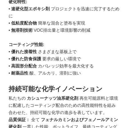
硬化特性:
•
速硬化型エポキシ剤
プロジェクトを迅速に完了するため
に
•
低粘度配合物
簡単な混合と塗布を実現
•
無溶剤技術
VOC排出量と環境影響の削減
コーティング性能:
•
優れた接着性
さまざまな基板上で
•
優れた防食保護
要求の厳しい環境で
•
高固形分配合
カバレッジ効率を最大化する
•
耐薬品性
酸、アルカリ、溶剤に強い
持続可能な化学イノベーション
私たちの
カシューナッツ油系硬化剤
再生可能原料と環境
に配慮したコーティング配合のための高性能特性を組み
合わせた、持続可能な化学の進歩を表しています。
品質保証：
全て
フェナルカミンおよびフェノールアミン
硬化剤
一貫した性能、ポットライフ、最終コーティング