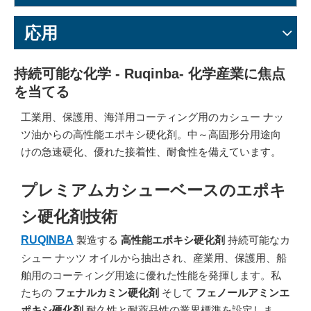
応用
持続可能な化学 - Ruqinba- 化学産業に焦点
を当てる
工業用、保護用、海洋用コーティング用のカシュー ナッ
ツ油からの高性能エポキシ硬化剤。中～高固形分用途向
けの急速硬化、優れた接着性、耐食性を備えています。
プレミアムカシューベースのエポキ
シ硬化剤技術
RUQINBA
製造する
高性能エポキシ硬化剤
持続可能なカ
シュー ナッツ オイルから抽出され、産業用、保護用、船
舶用のコーティング用途に優れた性能を発揮します。私
たちの
フェナルカミン硬化剤
そして
フェノールアミンエ
ポキシ硬化剤
耐久性と耐薬品性の業界標準を設定しま