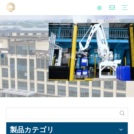
アルケニルは無水誘導体を誘導します
金属加工液添加物
界面活性剤
イソシアネート硬化剤
ポリアスパラギン酸ポリウレア樹脂
持続可能性
品質
ビデオ
よくある質問
錆予防オイル
硬水処理
金属加工液
工業用クリーニング
マイニングサポート液
家庭の清掃
ブログ
ニュース
現在地:
ホームページ
»
製品
»
エポキシ硬化剤
製品カテゴリ