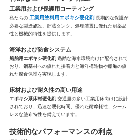
工業用および保護用コーティング
私たちの
工業用塗料用エポキシ硬化剤
長期的な保護が
必要な製造施設、貯蔵タンク、処理装置に優れた耐薬品
性と機械的特性を提供します。
海洋および防食システム
船舶用エポキシ硬化剤
過酷な海水環境向けに配合されて
おり、鋼基材への優れた接着力と海洋構造物や船舶の優
れた腐食保護を実現します。
床材および耐久性の高い用途
エポキシ系床材硬化剤
交通量の多い工業用床向けに設計
されており、迅速な硬化時間、優れた耐摩耗性、シーム
レスな塗布特性を備えています。
技術的なパフォーマンスの利点