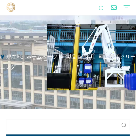
アルケニルは無水誘導体を誘導します
金属加工液添加物
界面活性剤
イソシアネート硬化剤
ポリアスパラギン酸ポリウレア樹脂
持続可能性
品質
ビデオ
よくある質問
錆予防オイル
硬水処理
金属加工液
工業用クリーニング
マイニングサポート液
家庭の清掃
ブログ
ニュース
現在地:
ホームページ
»
製品
»
応用
»
工業用クリー
ニング